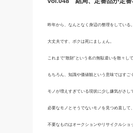
vol.048 結局、定番品が定
昨年から、なんとなく身辺の整理をしている
大丈夫です、ボクは死にましぇん。
これまで“散財”という名の無駄遣いを散々し
もちろん、知識や価値観という意味ではすご
モノが増えすぎている現状に少し嫌気がさし
必要なモノとそうでないモノを見つめ直して
不要なものはオークションやリサイクルショ