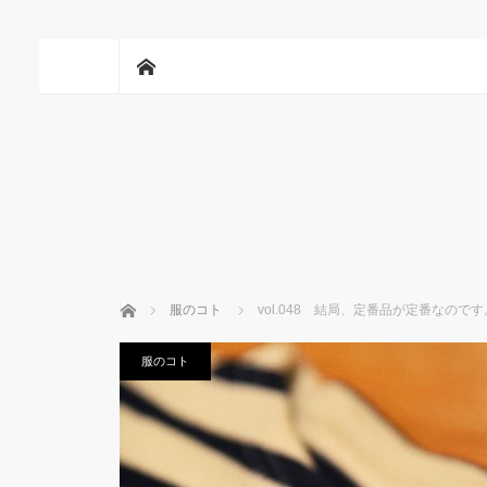
ホーム
ホーム
服のコト
vol.048 結局、定番品が定番なのです
服のコト