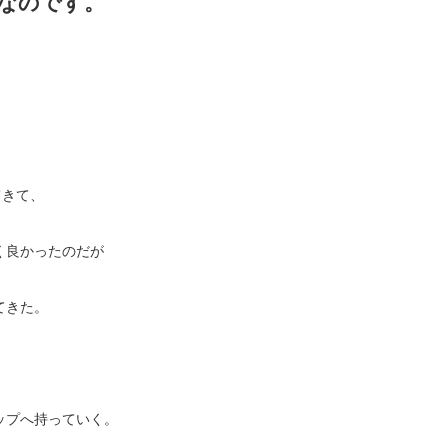
番なのです。
。
てきて、
く良かったのだが
てきた。
、
ップへ持っていく。