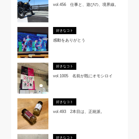
vol.456 仕事と、遊びの、境界線。
好きなコト
感動をありがとう
好きなコト
vol.1005 名前が既にオモシロイ
好きなコト
vol.493 2本目は、正統派。
好きなコト