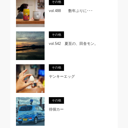
その他
vol.488 数年ぶりに･･･
その他
vol.542 夏至の、田舎モン。
その他
ヤンキーエッグ
その他
徘徊カー