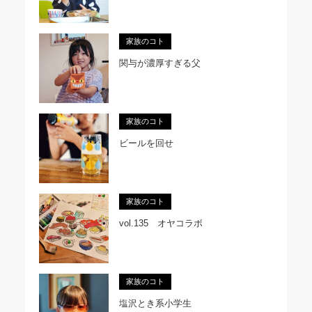
家族のコト
関与が濃厚すぎる父
家族のコト
ビールを回せ
家族のコト
vol.135 オヤコラボ
家族のコト
塩沢とき系小学生