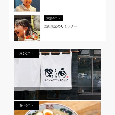
家族のコト
喜怒哀楽のリミッター
好きなコト
vol.375 オヤジの昼メシ〜らーめん陽向〜
食べるコト