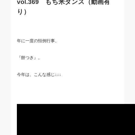
vol.369 もち米ダンス（動画有
り）
年に一度の恒例行事、
『餅つき』。
今年は、こんな感じ↓↓↓