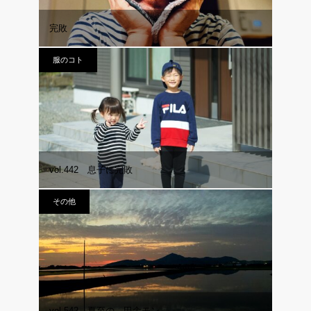
完敗
服のコト
vol.442 息子に完敗
その他
vol.542 夏至の、田舎モン。