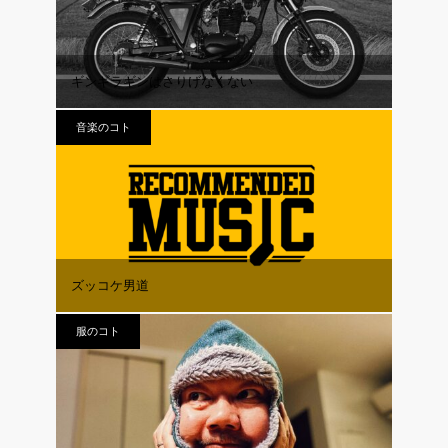
ギンギラギンはさりげなくない
音楽のコト
ズッコケ男道
服のコト