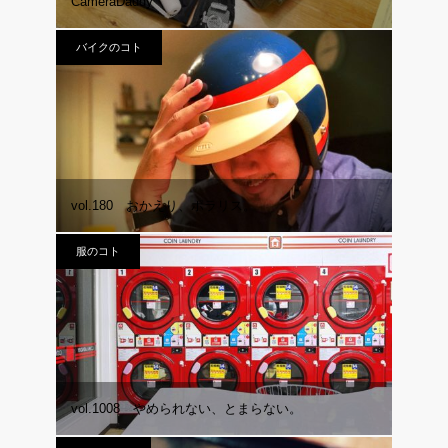
CameraDaddy
バイクのコト
vol.180 おかえり、ポラリス。
服のコト
vol.1008 やめられない、とまらない。