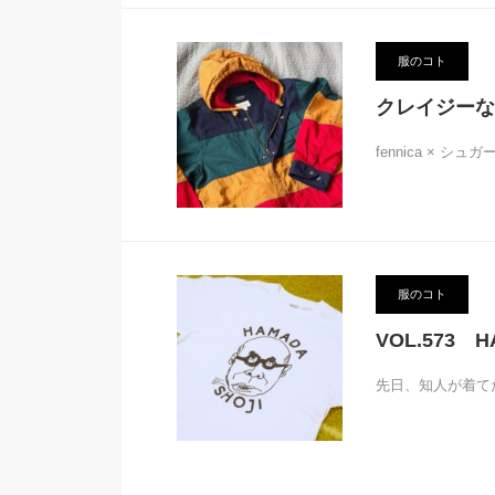
服のコト
クレイジーな
fennica × 
服のコト
VOL.573 
先日、知人が着て