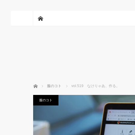
ホーム
ホーム
服のコト
vol.519 なけりゃあ、作る。
服のコト