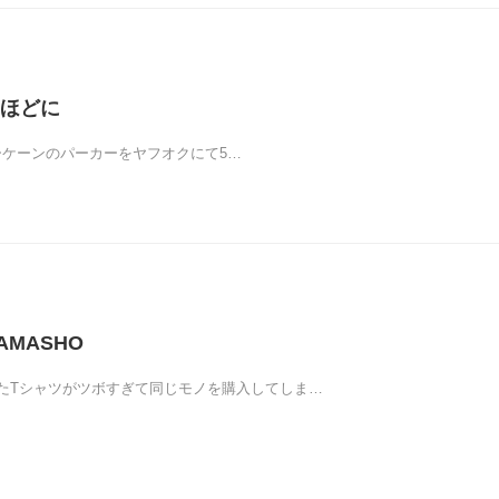
ほどに
シュガーケーンのパーカーをヤフオクにて5…
HAMASHO
たTシャツがツボすぎて同じモノを購入してしま…