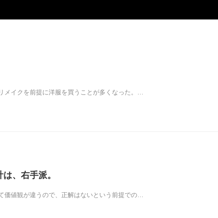
リメイクを前提に洋服を買うことが多くなった。…
 時計は、右手派。
て価値観が違うので、正解はないという前提での…