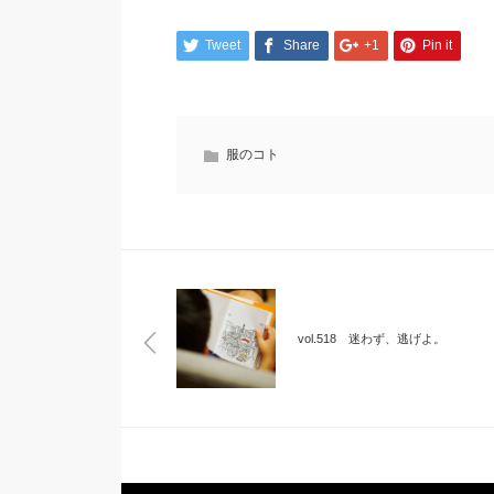
Tweet
Share
+1
Pin it
服のコト
vol.518 迷わず、逃げよ。