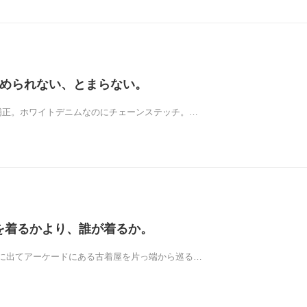
8 やめられない、とまらない。
補正。ホワイトデニムなのにチェーンステッチ。…
 何を着るかより、誰が着るか。
に出てアーケードにある古着屋を片っ端から巡る…