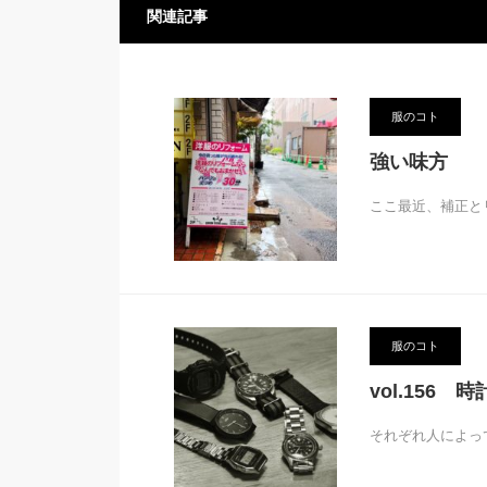
関連記事
服のコト
強い味方
ここ最近、補正と
服のコト
vol.156
それぞれ人によっ