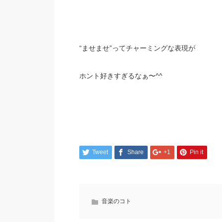
“ませませ”ってチャーミングな表現が
ホント好きすぎるなぁ〜^^
Tweet
Share
+1
Pin it
音楽のコト