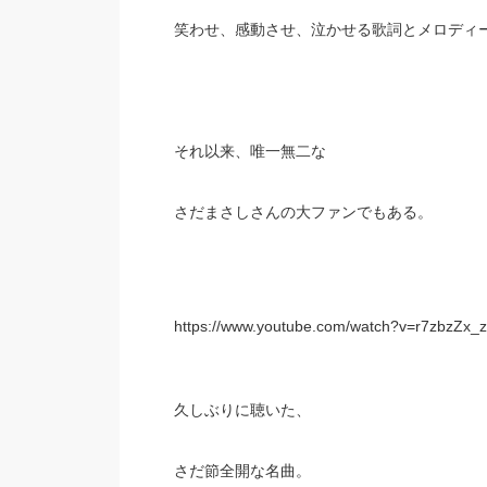
笑わせ、感動させ、泣かせる歌詞とメロディ
それ以来、唯一無二な
さだまさしさんの大ファンでもある。
https://www.youtube.com/watch?v=r7zbzZx_
久しぶりに聴いた、
さだ節全開な名曲。