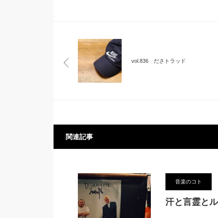
vol.836 ださトラッド
関連記事
音楽のコト
汗と言霊とル