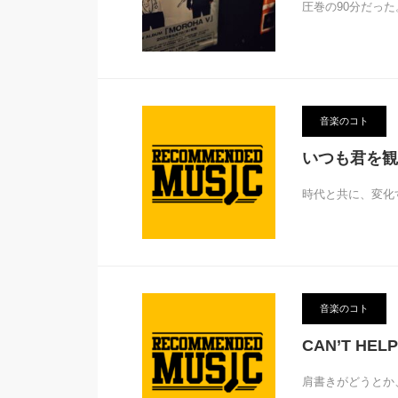
圧巻の90分だっ
音楽のコト
いつも君を観
時代と共に、変化
音楽のコト
CAN’T HELP
肩書きがどうとか