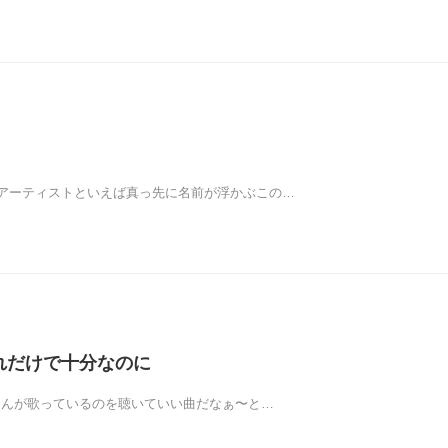
アーティストといえば真っ先に名前が浮かぶこの…
 これだけで十分なのに
Iさんが歌っているのを聴いていい曲だなぁ〜と…