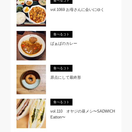
食べるコト
vol.1069 お母さんに会いにゆく
食べるコト
ばぁばのカレー
食べるコト
原点にして最終形
食べるコト
vol.110 オヤジの昼メシ〜SADWICH
Eatton〜