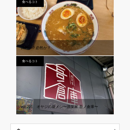
食べるコト
偶然か？必然か？
食べるコト
vol.201 オヤジの昼メシ〜酒菜家 吾ノ倉庫〜