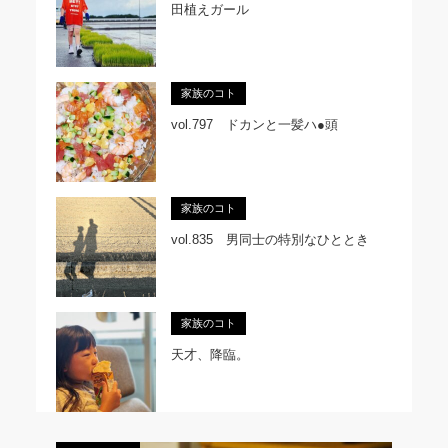
田植えガール
家族のコト
vol.797 ドカンと一髪ハ●頭
家族のコト
vol.835 男同士の特別なひととき
家族のコト
天才、降臨。