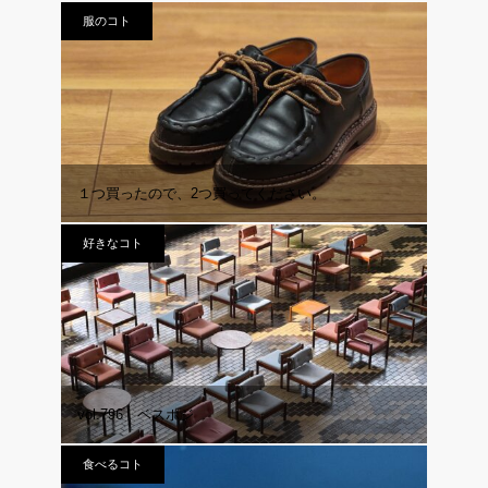
服のコト
１つ買ったので、2つ買ってください。
好きなコト
vol.796 ベスポジ
食べるコト