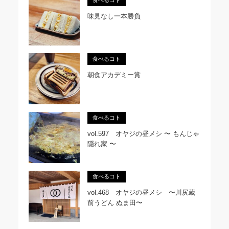
食べるコト
味見なし一本勝負
食べるコト
朝食アカデミー賞
食べるコト
vol.597 オヤジの昼メシ 〜 もんじゃ
隠れ家 〜
食べるコト
vol.468 オヤジの昼メシ 〜川尻蔵
前うどん ぬま田〜