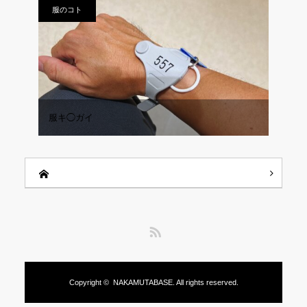
服のコト
服キ◯ガイ
RSS
Copyright ©
NAKAMUTABASE.
All rights reserved.