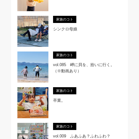
家族のコト
シンクロ母娘
家族のコト
vol.085 岬に貝を、拾いに行く。
（※動画あり）
家族のコト
卒業。
家族のコト
vol.009 ふあふあ？ふわふわ？