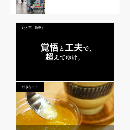
ひと言、物申す
vol.544 覚悟と工夫で、超えてゆけ。
好きなコト