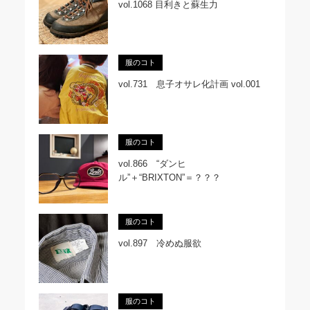
vol.1068 目利きと蘇生力
服のコト
vol.731 息子オサレ化計画 vol.001
服のコト
vol.866 “ダンヒ
ル”＋“BRIXTON”＝？？？
服のコト
vol.897 冷めぬ服欲
服のコト