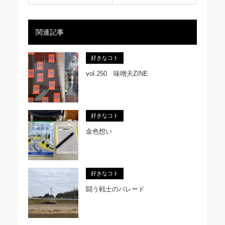
関連記事
好きなコト
vol.250 味噌天ZINE
好きなコト
金色想い
好きなコト
闘う戦士のパレード