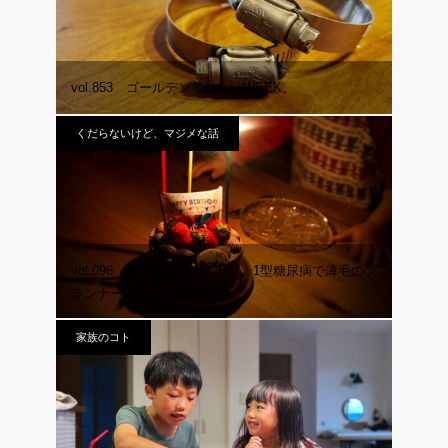
vol.853 ゴールデンではないWEEK。
くだらないけど、マジメな話
vol.096 4月1日生まれ、B型。1型糖尿病で薄毛のプ
ランナー兼コピーライタ…
家族のコト