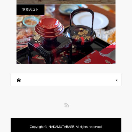
家族のコト
vol.737 屠蘇の儀
RSS
Copyright ©
NAKAMUTABASE.
All rights reserved.