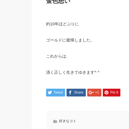
金色想い
約10年ほどぶりに
ゴールドに復帰しました。
これからは、
清く正しく生きてゆきます^ ^
Tweet
Share
+1
Pin it
好きなコト