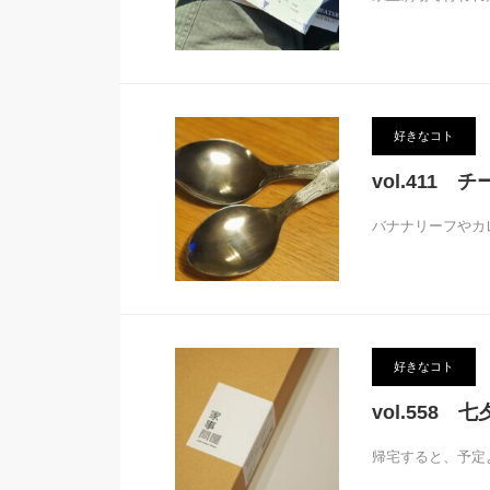
好きなコト
vol.411 
バナナリーフやカ
好きなコト
vol.558
帰宅すると、予定