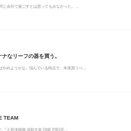
も同じ会社で過ごすとは思ってもみなかった。…
 バナナなリーフの器を買う。
ぱやめようかな。悩んでいる時点で、本来買うべ…
NE TEAM
『人形浄瑠璃 清和文楽 ONE PIECE…