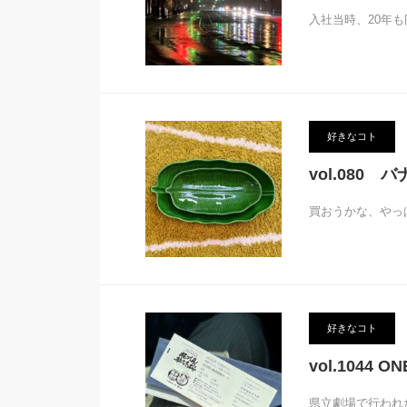
入社当時、20年
好きなコト
vol.080
買おうかな、やっ
好きなコト
vol.1044 O
県立劇場で行われた