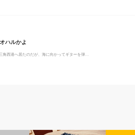
 アオハルかよ
三角西港へ居たのだが、海に向かってギターを弾…
ひと言、物申す
音楽のコト