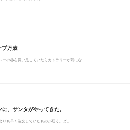
チープ万歳
レーの器を買い足していたらカトラリーが気にな…
 七夕に、サンタがやってきた。
よりも早く注文していたものが届く。ど…