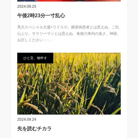
2024.09.25
午後2時23分一寸乱心
馬力スペシャル大盛+ライス小。糖尿病患者とは思えぬ、ご乱
心ぶり。サラリーマンとは思えぬ、食後の車内の臭さ。神様、
お許しください･･･…
ひと言、物申す
2024.09.24
先を読むチカラ