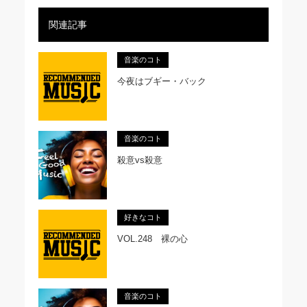
関連記事
音楽のコト
今夜はブギー・バック
音楽のコト
殺意vs殺意
好きなコト
VOL.248 裸の心
音楽のコト