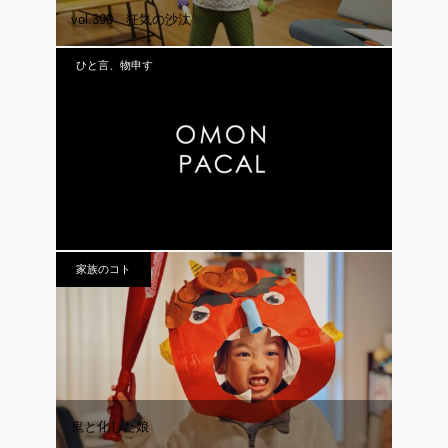
vol.390 狂気の沙汰
ひと言、物申す
OMONPAKCAL
家族のコト
鬼と化した娘