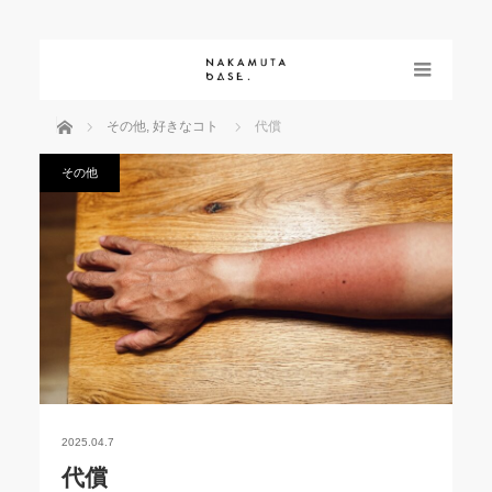
menu
ホーム
その他
,
好きなコト
代償
その他
2025.04.7
代償