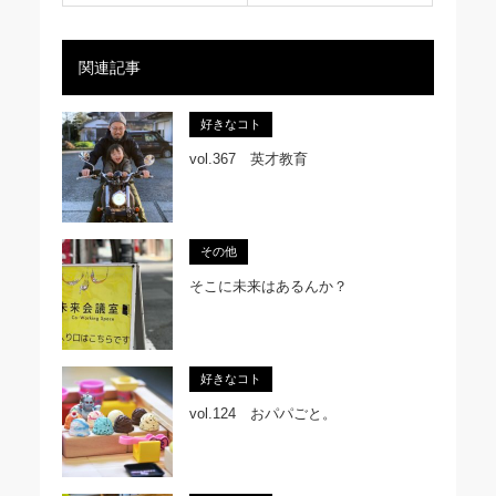
関連記事
好きなコト
vol.367 英才教育
その他
そこに未来はあるんか？
好きなコト
vol.124 おパパごと。