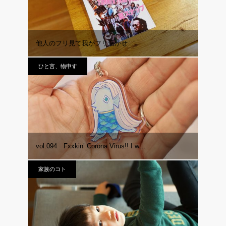
他人のフリ見て我がフリ活かせ
ひと言、物申す
vol.094 Fxxkin’ Corona Virus!! I w…
家族のコト