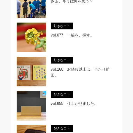
さぁ、キミは何を思う？
好きなコト
vol.077 一輪を、挿す。
好きなコト
vol.160 お値段以上は、当たり前
田。
好きなコト
vol.855 仕上がりました。
好きなコト