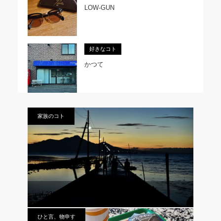
LOW-GUN
好きなコト
かつて
家族のコト
vol.231 日の入りにふける。
ひと言、物申す