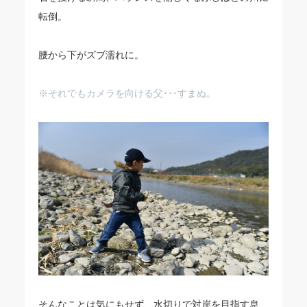
転倒。
腰から下がズブ濡れに。
※それでもカメラを向ける父･･･すまぬ。
そんなことは気にもせず、水切りで対岸を目指す息