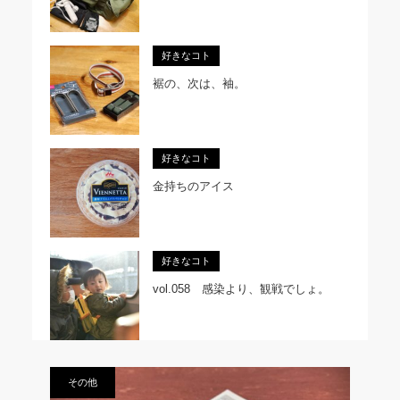
好きなコト
裾の、次は、袖。
好きなコト
金持ちのアイス
好きなコト
vol.058 感染より、観戦でしょ。
その他