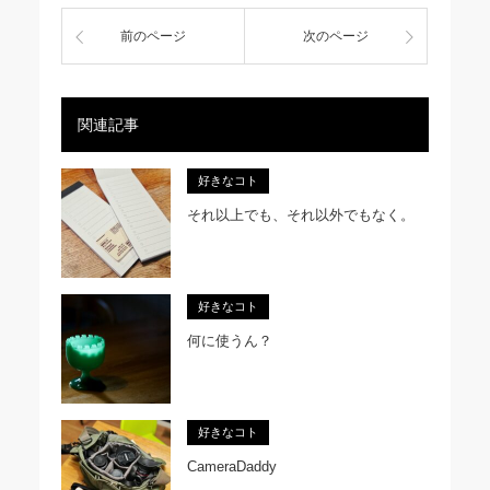
前のページ
次のページ
関連記事
好きなコト
それ以上でも、それ以外でもなく。
好きなコト
何に使うん？
好きなコト
CameraDaddy