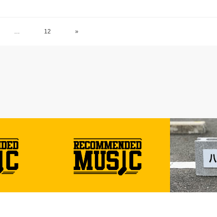
…
12
»
音楽のコト
食べるコト