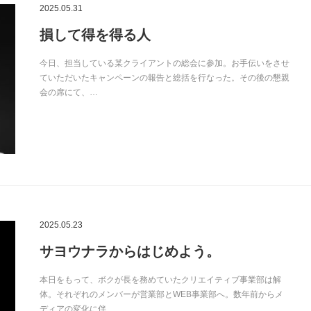
2025.05.31
損して得を得る人
今日、担当している某クライアントの総会に参加。お手伝いをさせ
ていただいたキャンペーンの報告と総括を行なった。その後の懇親
会の席にて、…
2025.05.23
サヨウナラからはじめよう。
本日をもって、ボクが長を務めていたクリエイティブ事業部は解
体。それぞれのメンバーが営業部とWEB事業部へ。数年前からメ
ディアの変化に伴…