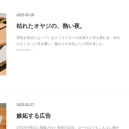
2025.03.28
枯れたオヤジの、熱い夜。
普段お世話になっているクリエイターの先輩方と串を囲む会。余白
のなくなった世を憂い、脳みそが劣化した人間を哀しむ。
=======…
2025.03.27
嫉妬する広告
3月24付熊日に掲載された母校の広告。ローカルでもこんなに胸が