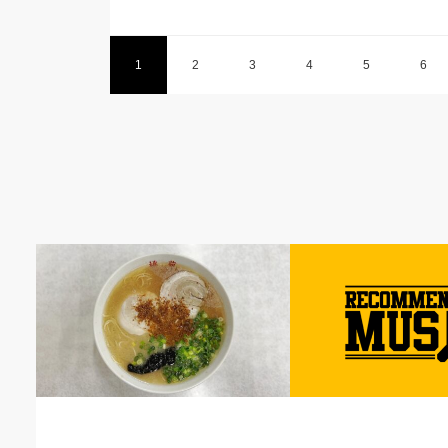
1
2
3
4
5
6
食べるコト
音楽のコト