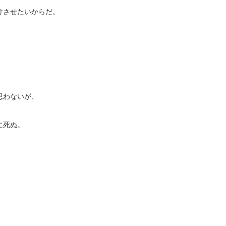
けさせたいからだ。
。
思わないが、
に死ぬ。