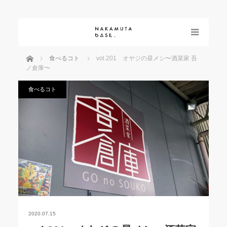
menu
ホーム
食べるコト
vol.201 オヤジの昼メシ〜酒菜家 吾
ノ倉庫〜
食べるコト
2020.07.15