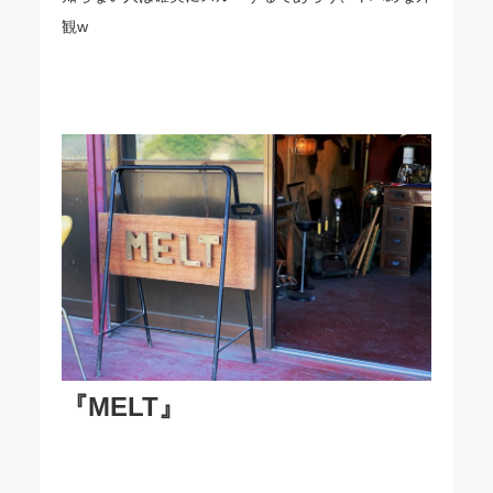
観w
『MELT』