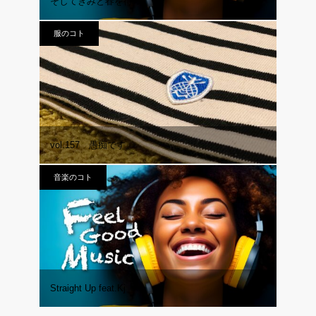
そしてきみと春を待つ
服のコト
vol.157 愚痴です。
音楽のコト
Straight Up feat.Kj