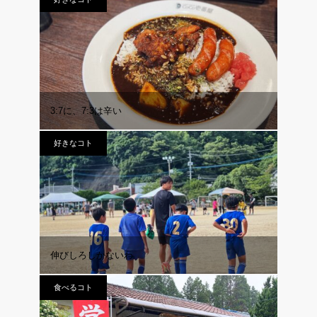
3:7に、7:3は辛い
好きなコト
伸びしろしかないわ
食べるコト