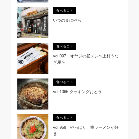
食べるコト
いつのまにやら
食べるコト
vol.097 オヤジの昼メシ〜上村うな
ぎ屋〜
食べるコト
vol.1066 クッキングおとう
食べるコト
vol.958 やっぱり、棒ラーメンが好
き。