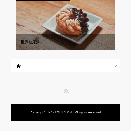
世界糖尿病デー
RSS
Copyright ©
NAKAMUTABASE.
All rights reserved.