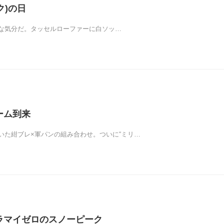
ク)の日
な気分だ。タッセルローファーに白ソッ…
ブーム到来
いた紺ブレ×軍パンの組み合わせ。ついに“ミリ…
 プラマイゼロのスノーピーク