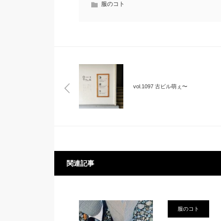
服のコト
vol.1097 古ビル萌ぇ〜
関連記事
服のコト