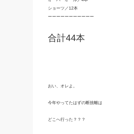
ショーツ／12本
ーーーーーーーーーーー
合計44本
おい、オレよ。
今年やってたはずの断捨離は
どこへ行った？？？