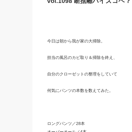
vol.1098 断捨離ハイズコヘ
今日は朝から我が家の大掃除。
担当の風呂のカビ取り＆掃除を終え、
自分のクローゼットの整理をしていて
何気にパンツの本数を数えてみた。
ロングパンツ／28本
オーバーオール／4本