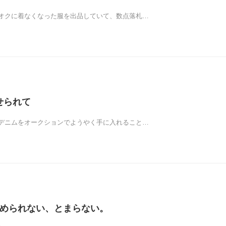
オクに着なくなった服を出品していて、数点落札…
魅せられて
デニムをオークションでようやく手に入れること…
8 やめられない、とまらない。