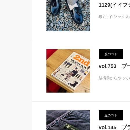
1129(イイフ
最近、白ソックス
服のコト
vol.753 
結構前からやって
服のコト
vol.145