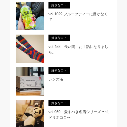
好きなコト
vol.1029 フルーツティーに目がなく
て
好きなコト
vol.458 長い間、お世話になりまし
た。
好きなコト
レンズ沼
好きなコト
vol.059 愛すべき名店シリーズ 〜ミ
ドリネコ舎〜