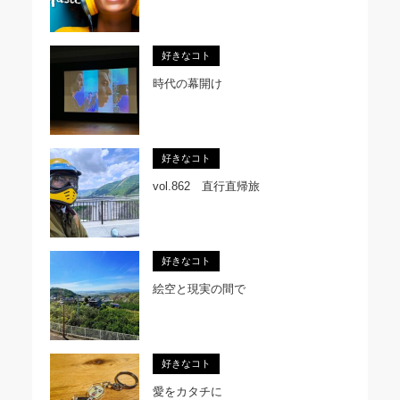
好きなコト
時代の幕開け
好きなコト
vol.862 直行直帰旅
好きなコト
絵空と現実の間で
好きなコト
愛をカタチに