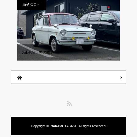
好きなコト
vol.462 男の嗜み
RSS
Copyright ©
NAKAMUTABASE.
All rights reserved.