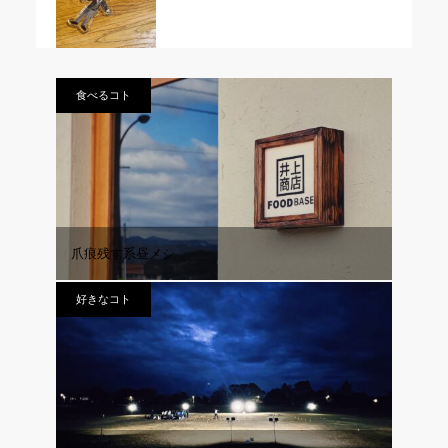
食べるコト
爪痕残す系昼メシ
好きなコト