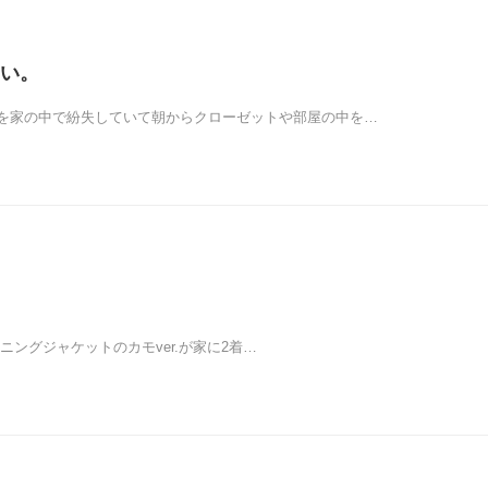
い。
を家の中で紛失していて朝からクローゼットや部屋の中を…
ーニングジャケットのカモver.が家に2着…