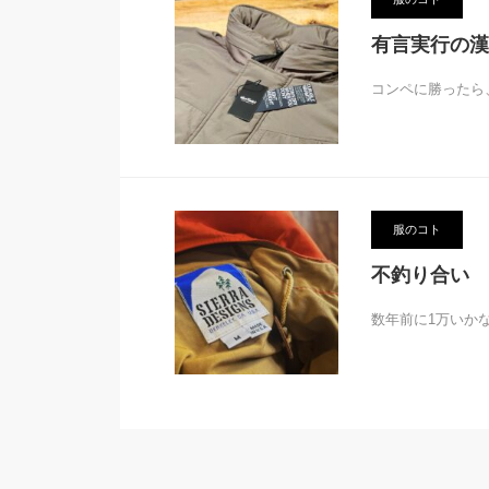
有言実行の漢
コンペに勝ったら
服のコト
不釣り合い
数年前に1万いか