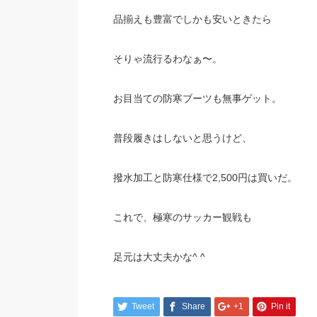
品揃えも豊富でしかも安いときたら
そりゃ流行るわなぁ〜。
お目当ての防寒ブーツも無事ゲット。
普段履きはしないと思うけど、
撥水加工と防寒仕様で2,500円は買いだ。
これで、極寒のサッカー観戦も
足元は大丈夫かな^ ^
Tweet
Share
+1
Pin it