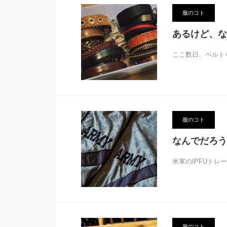
服のコト
あるけど、な
ここ数日、ベルト
服のコト
なんでだろう
米軍のIPFUトレ
服のコト