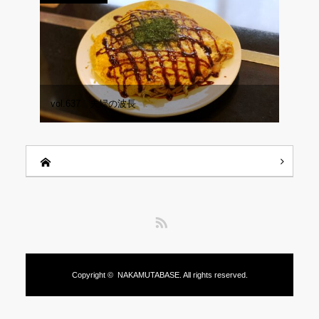
vol.637 夫婦の波長
RSS
Copyright ©
NAKAMUTABASE.
All rights reserved.