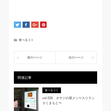
食べるコト
前のページ
次のページ
関連記事
食べるコト
vol.026 オヤジの昼メシ〜スリラン
カくまもと〜