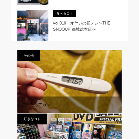
食べるコト
vol.019 オヤジの昼メシ〜THE
SNOOUP 都城総本店〜
その他
慣れたらアカン
好きなコト