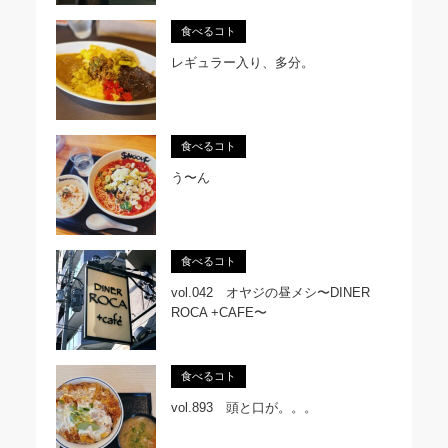
食べるコト
レギュラー入り、多分。
食べるコト
う〜ん
食べるコト
vol.042 オヤジの昼メシ〜DINER
ROCA +CAFE〜
食べるコト
vol.893 頭と口が。。。