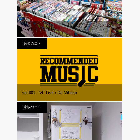
ハマりそうな予感･･･
音楽のコト
vol.601 VF Live：DJ Mihoko
家族のコト