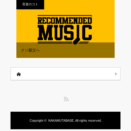
音楽のコト
クソ親父へ
RSS
Copyright ©
NAKAMUTABASE.
All rights reserved.