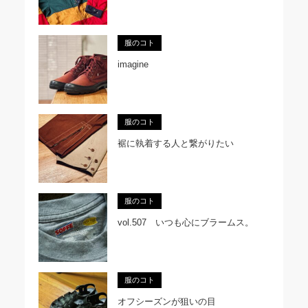
服のコト
imagine
服のコト
裾に執着する人と繋がりたい
服のコト
vol.507 いつも心にブラームス。
服のコト
オフシーズンが狙いの目