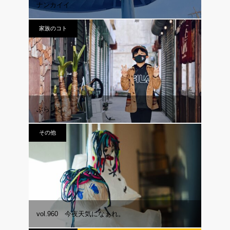
ナンカイイ
家族のコト
ぶらりと。
その他
vol.960 今夜天気になぁれ。